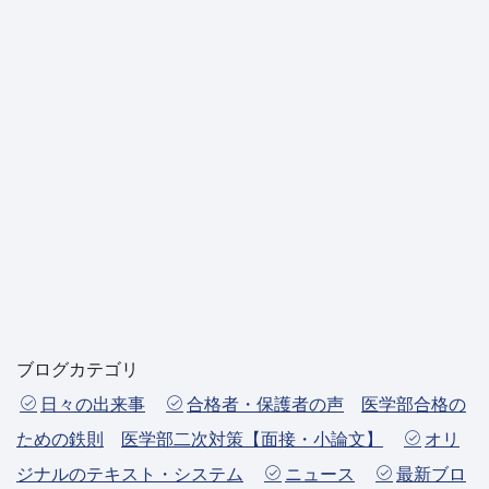
[!% if (image.url!="") { %]
[!% } %]
[%title%]
ブログカテゴリ
日々の出来事
合格者・保護者の声
医学部合格の
ための鉄則
医学部二次対策【面接・小論文】
オリ
ジナルのテキスト・システム
ニュース
最新ブロ