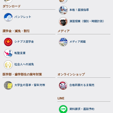
ダウンロード
本格！面接指導
パンフレット
演習授業（個別・時間計測）
奨学金・減免・割引
メディア
シナプス奨学金
メディア掲載
転塾支援
社会人への減免
医学部・歯学部生の留年対策
オンラインショップ
大学生の落単・留年対策
合格祈願だるま販売
LINE
資料請求・面談予約