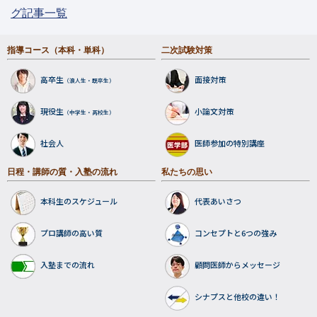
グ記事一覧
指導コース（本科・単科）
二次試験対策
高卒生
面接対策
（浪人生・既卒生）
現役生
小論文対策
（中学生・高校生）
社会人
医師参加の特別講座
日程・講師の質・入塾の流れ
私たちの思い
本科生のスケジュール
代表あいさつ
プロ講師の高い質
コンセプトと6つの強み
入塾までの流れ
顧問医師からメッセージ
シナプスと他校の違い！