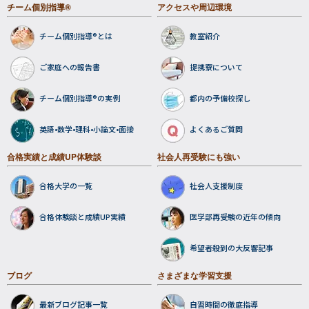
チーム個別指導®
アクセスや周辺環境
チーム個別指導®とは
教室紹介
ご家庭への報告書
提携寮について
チーム個別指導®の実例
都内の予備校探し
英語•数学•理科•小論文•面接
よくあるご質問
合格実績と成績UP体験談
社会人再受験にも強い
合格大学の一覧
社会人支援制度
合格体験談と成績UP実績
医学部再受験の近年の傾向
希望者殺到の大反響記事
ブログ
さまざまな学習支援
最新ブログ記事一覧
自習時間の徹底指導